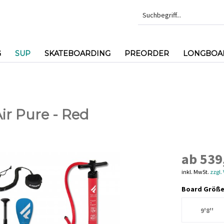
G
SUP
SKATEBOARDING
PREORDER
LONGBOAR
ir Pure - Red
ab 539
inkl. MwSt.
zzgl.
Board Größe
9'8''