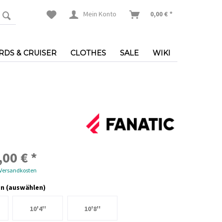
Mein Konto
0,00 € *
DS & CRUISER
CLOTHES
SALE
WIKI
,00 € *
 Versandkosten
n (auswählen)
10'4''
10'8''