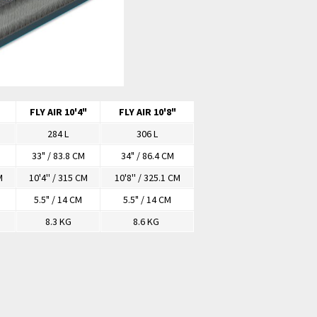
FLY AIR 10'4"
FLY AIR 10'8"
284 L
306 L
33" / 83.8 CM
34" / 86.4 CM
M
10'4'' / 315 CM
10'8'' / 325.1 CM
5.5" / 14 CM
5.5" / 14 CM
8.3 KG
8.6 KG