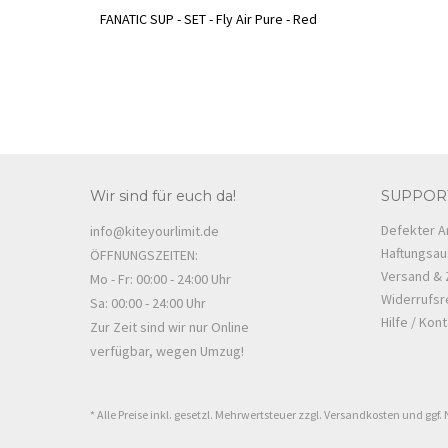
FANATIC SUP - SET - Fly Air Pure - Red
Wir sind für euch da!
SUPPOR
Defekter Ar
info@kiteyourlimit.de
Haftungsau
ÖFFNUNGSZEITEN:
Versand & 
Mo - Fr: 00:00 - 24:00 Uhr
Widerrufsr
Sa: 00:00 - 24:00 Uhr
Hilfe / Kon
Zur Zeit sind wir nur Online
verfügbar, wegen Umzug!
* Alle Preise inkl. gesetzl. Mehrwertsteuer zzgl.
Versandkosten
und ggf.
Cookie Consent plugin for the EU cookie l