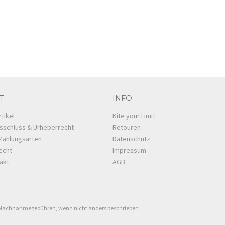
T
INFO
tikel
Kite your Limit
sschluss & Urheberrecht
Retouren
Zahlungsarten
Datenschutz
echt
Impressum
takt
AGB
 Nachnahmegebühren, wenn nicht anders beschrieben
aw