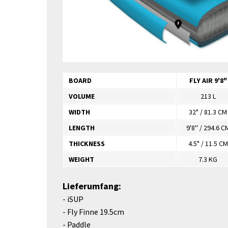
BOARD
FLY AIR 9'8"
VOLUME
213 L
WIDTH
32" / 81.3 CM
LENGTH
9'8'' / 294.6 C
THICKNESS
4.5" / 11.5 CM
WEIGHT
7.3 KG
Lieferumfang:
- iSUP
- Fly Finne 19.5cm
- Paddle