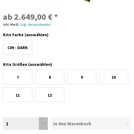
ab 2.649,00 € *
inkl. MwSt.
zzgl. Versandkosten
Kite Farbe (auswählen)
C09 - DARK
GREY
Kite Größen (auswählen)
7
8
9
10
11
12
1
In den Warenkorb