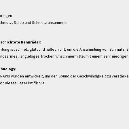
pringen
in Schmutz, Staub und Schmutz ansammeln
eschichtete Rennräder:
ung ist schnell, glatt und haftet nicht, um die Ansammlung von Schmutz, 
andsarmes, langlebiges Trockenfilmschmiermittel mit einem sehr niedrigen
chnology:
ie RAWs wurden entwickelt, um den Sound der Geschwindigkeit zu verstärke
? Dieses Lager ist für Sie!