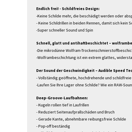
Endlich frei! - Schildfreies Design:
-Keine Schilde mehr, die beschädigt werden oder abs
- Keine Schildrillen in beiden Rennen, damit sich ke
-Super schneller Sound und Spin
Schnell, glatt und antihaftbeschichtet – wolframb
-Die mikrodünne Wolfram-Trockenschmierstoffbeschicht
-Wolframbeschichtung ist ein extrem glattes, widerst
Der Sound der Geschwindigkeit – Audible Speed ​​Te
- Vollständig geöffnete, hochdrehende und schildfre
-Laufen Sie Ihre Lager ohne Schilde? Wie ein RAW-Sound
Deep-Groove-Laufbahnen:
- Kugeln rollen tief in Laufrillen
- Reduziert Seitenaufprallschäden und Bruch
- Gerade Kante, abnehmbare reibungsfreie Schilde
- Pop-off beständig