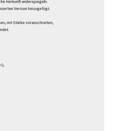
che Herkunft widerspiegeln.
isierten Version hinzugefügt.
en, mit Stärke voranschreiten,
endet.
's
),