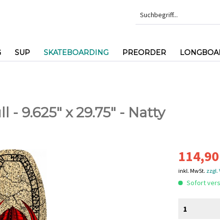
G
SUP
SKATEBOARDING
PREORDER
LONGBOAR
 - 9.625" x 29.75" - Natty
114,90
inkl. MwSt.
zzgl.
Sofort vers
1