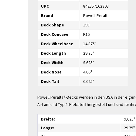
UPC
842357162303
Brand
Powell-Peralta
Deck Shape
193
Deck Concave
K15
Deck Wheelbase
14.875"
Deck Length
29.75"
Deck Width
9.625"
Deck Nose
4.06"
Deck Tail
6.625"
Powell Peralta®-Decks werden in den USA in der eige
AirLam und Typ-1-Klebstoff hergestellt und sind für i
Breite:
9,625"
Länge:
29.75"