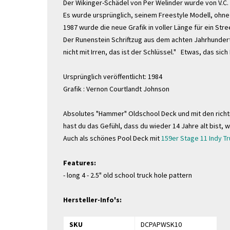
Der Wikinger-Schädel von Per Welinder wurde von V.C.
Es wurde ursprünglich, seinem Freestyle Modell, ohne 
1987 wurde die neue Grafik in voller Länge für ein Str
Der Runenstein Schriftzug aus dem achten Jahrhundert
nicht mit Irren, das ist der Schlüssel."
Etwas, das sich
Ursprünglich veröffentlicht
: 1984
Grafik :
Vernon Courtlandt Johnson
Absolutes "Hammer" Oldschool Deck und mit den richt
hast du das Gefühl, dass du wieder 14 Jahre alt bist, 
Auch als schönes Pool Deck mit
159er Stage 11 Indy T
Features:
-
long 4 - 2.5" old school truck hole pattern
Hersteller-Info's:
SKU
DCPAPWSK10