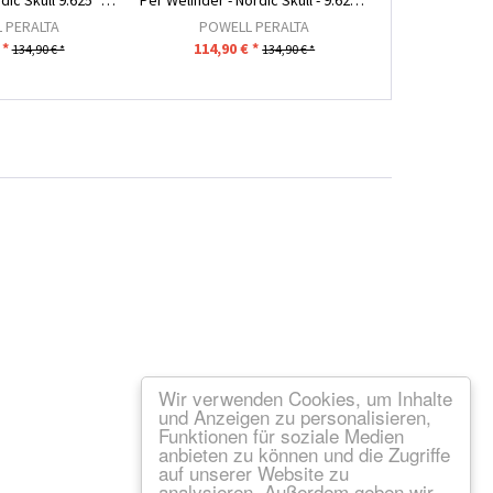
Per Welinder Nordic Skull 9.625" x 29.75" -...
Per Welinder - Nordic Skull - 9.625" x 29.75" -...
 PERALTA
POWELL PERALTA
POWEL
 *
114,90 € *
114,90 
134,90 € *
134,90 € *
Wir verwenden Cookies, um Inhalte
und Anzeigen zu personalisieren,
Funktionen für soziale Medien
anbieten zu können und die Zugriffe
auf unserer Website zu
analysieren. Außerdem geben wir