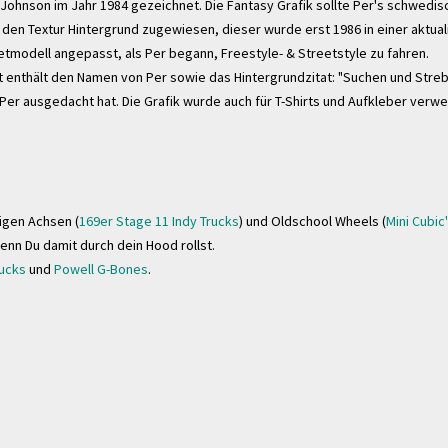
Johnson im Jahr 1984 gezeichnet. Die Fantasy Grafik sollte Per's schwedis
den Textur Hintergrund zugewiesen, dieser wurde erst 1986 in einer aktual
eetmodell angepasst, als Per begann, Freestyle- & Streetstyle zu fahren.
 enthält den Namen von Per sowie das Hintergrundzitat: "Suchen und Streb
 Per ausgedacht hat.
Die Grafik wurde auch für T-Shirts und Aufkleber verw
igen Achsen (
169er Stage 11 Indy Trucks
) und Oldschool Wheels (
Mini Cubic
wenn Du damit durch dein Hood rollst.
rucks
und
Powell G-Bones
.