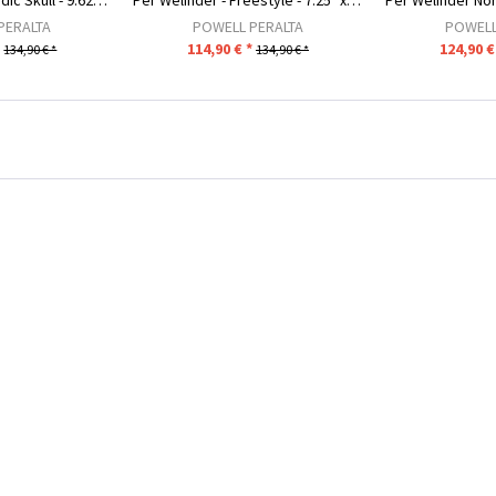
Per Welinder - Nordic Skull - 9.625" x 29.75" -...
Per Welinder - Freestyle - 7.25" x 27" - Navy
PERALTA
POWELL PERALTA
POWELL
*
114,90 € *
124,90 €
134,90 € *
134,90 € *