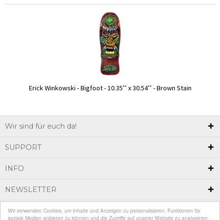
Erick Winkowski - Bigfoot - 10.35’’ x 30.54’’ - Brown Stain
Wir sind für euch da!
SUPPORT
INFO
NEWSLETTER
Wir verwenden Cookies, um Inhalte und Anzeigen zu personalisieren, Funktionen für
* Alle Preise inkl. gesetzl. Mehrwertsteuer zzgl.
Versandkosten
und ggf.
soziale Medien anbieten zu können und die Zugriffe auf unserer Website zu analysieren.