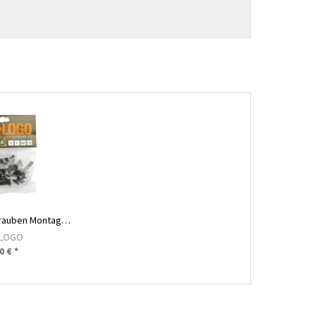
1 1/4" Kreuz Schrauben Montage Set
ILOGO
0 € *