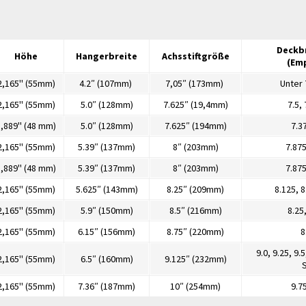
Deckbr
Höhe
Hangerbreite
Achsstiftgröße
(Em
2,165'' (55mm)
4.2″ (107mm)
7,05″ (173mm)
Unter 7
2,165'' (55mm)
5.0″ (128mm)
7.625″ (19,4mm)
7.5, 
,889'' (48 mm)
5.0″ (128mm)
7.625″ (194mm)
7.37
2,165'' (55mm)
5.39″ (137mm)
8″ (203mm)
7.875
,889'' (48 mm)
5.39″ (137mm)
8″ (203mm)
7.875
2,165'' (55mm)
5.625″ (143mm)
8.25″ (209mm)
8.125, 8
2,165'' (55mm)
5.9″ (150mm)
8.5″ (216mm)
8.25,
2,165'' (55mm)
6.15″ (156mm)
8.75″ (220mm)
8
9.0, 9.25, 9
2,165'' (55mm)
6.5″ (160mm)
9.125″ (232mm)
2,165'' (55mm)
7.36″ (187mm)
10″ (254mm)
9.75