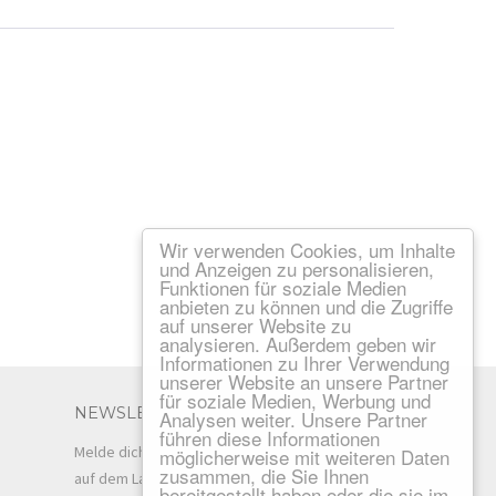
Wir verwenden Cookies, um Inhalte
und Anzeigen zu personalisieren,
Funktionen für soziale Medien
anbieten zu können und die Zugriffe
auf unserer Website zu
analysieren. Außerdem geben wir
Informationen zu Ihrer Verwendung
unserer Website an unsere Partner
für soziale Medien, Werbung und
NEWSLETTER
Analysen weiter. Unsere Partner
führen diese Informationen
Melde dich für unseren Newsletter an und bleibe
möglicherweise mit weiteren Daten
zusammen, die Sie Ihnen
auf dem Laufenden!
bereitgestellt haben oder die sie im