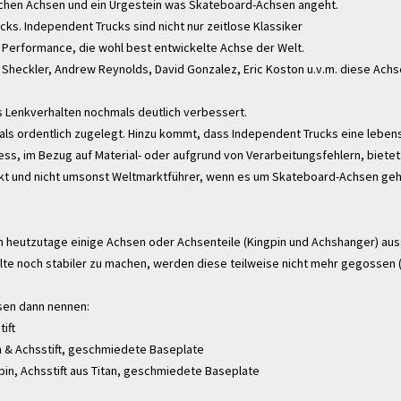
ichen Achsen und ein Urgestein was Skateboard-Achsen angeht.
s. Independent Trucks sind nicht nur zeitlose Klassiker
 Performance, die wohl best entwickelte Achse der Welt.
 Sheckler, Andrew Reynolds, David Gonzalez, Eric Koston u.v.m. diese Achs
 Lenkverhalten nochmals deutlich verbessert.
mals ordentlich zugelegt. Hinzu kommt, dass Independent Trucks eine leben
ss, im Bezug auf Material- oder aufgrund von Verarbeitungsfehlern, bietet
kt und nicht umsonst Weltmarktführer, wenn es um Skateboard-Achsen geh
n heutzutage einige Achsen oder Achsenteile (Kingpin und Achshanger) aus
te noch stabiler zu machen, werden diese teilweise nicht mehr gegossen 
hsen dann nennen:
ift
n & Achsstift, geschmiedete Baseplate
pin, Achsstift aus Titan, geschmiedete Baseplate