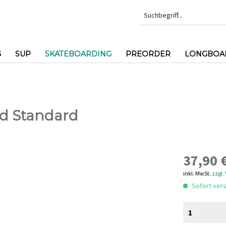
G
SUP
SKATEBOARDING
PREORDER
LONGBOAR
ed Standard
37,90 €
inkl. MwSt.
zzgl.
Sofort vers
1