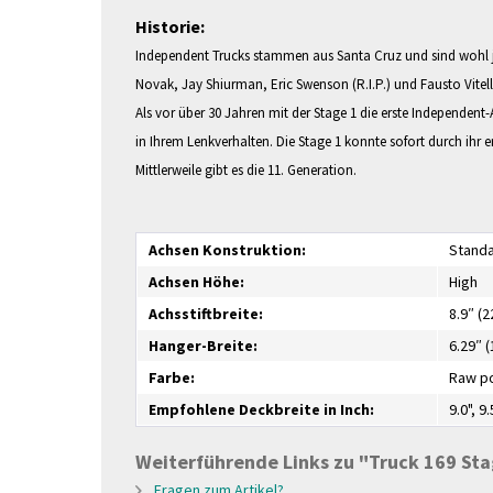
Historie:
Independent Trucks stammen aus Santa Cruz und sind wohl je
Novak, Jay Shiurman, Eric Swenson (R.I.P.) und Fausto Vitel
Als vor über 30 Jahren mit der Stage 1 die erste Independent
in Ihrem Lenkverhalten. Die Stage 1 konnte sofort durch ihr
Mittlerweile gibt es die 11. Generation.
Achsen Konstruktion:
Stand
Achsen Höhe:
High
Achsstiftbreite:
8.9″ (
Hanger-Breite:
6.29″ 
Farbe:
Raw po
Empfohlene Deckbreite in Inch:
9.0", 9.
Weiterführende Links zu "Truck 169 Sta
Fragen zum Artikel?