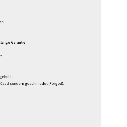
en.
slange Garantie
.
t.
gehöhlt.
(Cast) sondern geschmiedet (Forged).