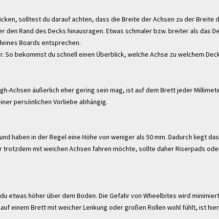
ken, solltest du darauf achten, dass die Breite der Achsen zu der Breite 
ber den Rand des Decks hinausragen. Etwas schmaler bzw. breiter als das De
e deines Boards entsprechen.
eiter. So bekommst du schnell einen Überblick, welche Achse zu welchem Dec
h-Achsen äußerlich eher gering sein mag, ist auf dem Brett jeder Millimeter
einer persönlichen Vorliebe abhängig.
nd haben in der Regel eine Höhe von weniger als 50 mm. Dadurch liegt das D
 trotzdem mit weichen Achsen fahren möchte, sollte daher Riserpads ode
 du etwas höher über dem Boden. Die Gefahr von Wheelbites wird minimiert
 auf einem Brett mit weicher Lenkung oder großen Rollen wohl fühlt, ist hier