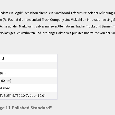
dem ein Begriff, der schon einmal ein Skateboard gefahren ist. Seit der Gründung
lo (R.I.P.), hat die Independent Truck Company eine Vielzahl an Innovationen eing
-Achse auf den Markt kam, gab es nur zwei Alternativen: Tracker Trucks und Bennett T
 erstklassiges Lenkverhalten und ihre lange Haltbarkeit punkten und wurde von der
ard
226mm)
(160mm)
lished
5", 9.25", 9.75", 10.0", über 10.0''
ge 11 Polished Standard"