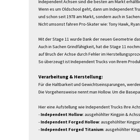
Independent Achsen sind die besten am Markt erhältl
Wenn es um Oldschool geht, dann um Independent Truck
und schon seit 1978 am Markt, sondern auch in Sachen
Nicht umsonst fahren Pro-Skater wie: Tony Hawk, Ryan
Mit der Stage 11 wurde Dank der neuen Geometrie das
Auch in Sachen Grindfähigkeit, hat die Stage 11 noch
auf Bruch der Achse durch Fehler im Herstellungsproze
So überzeugt ist Independent Trucks von Ihrem Produ
Verarbeitung & Herstellung:
Für die Haltbarkeit und Gewichtseinsparungen, werde
Die Vorgehensweise nennt man Hollow. Um die Basepal
Hier eine Aufstellung wie Independent Trucks Ihre Ac
-
Independent Hollow
: ausgehöhlter Kingpin & Achsst
-
Independent Forged Hollow
: ausgehöhlter Kingpi
-
Independent Forged Titanium
: ausgehöhlter King