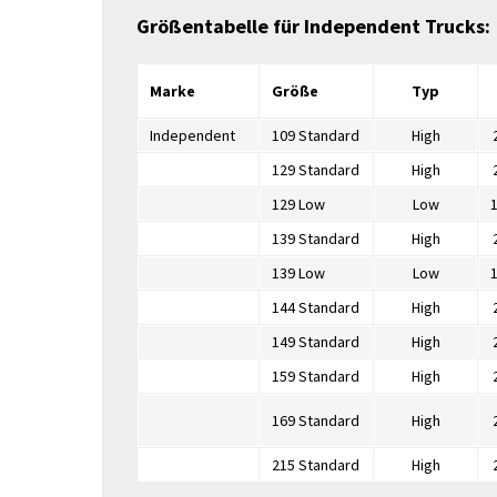
Größentabelle für Independent Trucks:
Marke
Größe
Typ
Independent
109 Standard
High
129 Standard
High
129 Low
Low
1
139 Standard
High
139 Low
Low
1
144 Standard
High
149 Standard
High
159 Standard
High
169 Standard
High
215 Standard
High