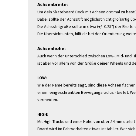
Achsenbreite:
Um dein Skateboard Deck mit Achsen optimal zu bestüc
Dabei sollte der Achsstift möglichst nicht großartig ü
Die Achsstiftgröße sollte in etwa (+/- 0.25") der Breit
Die Übersicht unten, hilft dir bei der Orientierung w
Achsenhöhe:
Auch wenn der Unterschied zwischen Low-, Mid- und Hig
ist aber vor allem von der Größe deiner Wheels und d
LOW:
Wie der Name bereits sagt, sind diese Achsen flacher u
einem eingeschränkten Bewegungsradius - bietet. Wer
vermeiden.
HIGH:
Mit High Trucks und einer Höhe von über 54 mm stehst
Board wird im Fahrverhalten etwas instabiler. Wer sich