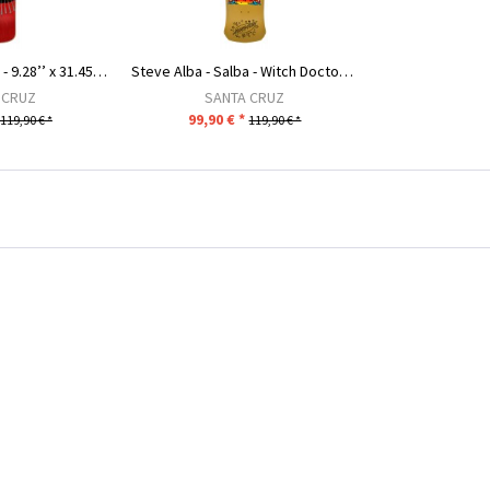
Jeff Kendall - Wolf - 9.28’’ x 31.45’’ - Red Stain
Steve Alba - Salba - Witch Doctor - 10.4’’ x...
 CRUZ
SANTA CRUZ
99,90 € *
119,90 € *
119,90 € *