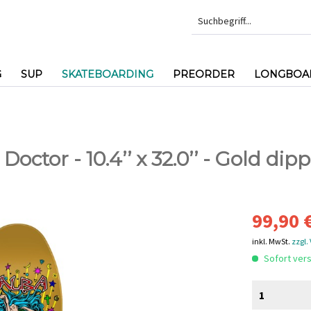
G
SUP
SKATEBOARDING
PREORDER
LONGBOAR
Doctor - 10.4’’ x 32.0’’ - Gold dip
99,90 €
inkl. MwSt.
zzgl.
Sofort vers
1