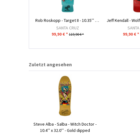
Rob Roskopp - Target II - 10.35’’ x 30.06’’- Teal
SANTA CRUZ
SANTA
99,90 € *
99,90 € *
119,90 € *
Zuletzt angesehen
Steve Alba - Salba - Witch Doctor -
10.4’’ x 32.0’’ - Gold dipped